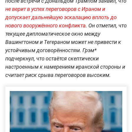
после встречи с Дональдом Трампом заявил, что
не верит в успех переговоров с Ираном и
допускает дальнейшую эскалацию вплоть до
нового вооружённого конфликта
. Он отметил, что
текущее дипломатическое окно между
Вашингтоном и Тегераном может не привести к
устойчивым договорённостям. Грэм*
подчеркнул, что остаётся скептически
настроенным к намерениям иранской стороны и
считает риск срыва переговоров высоким.