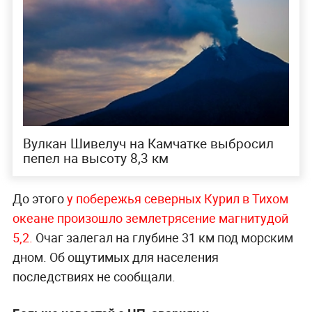
Вулкан Шивелуч на Камчатке выбросил
пепел на высоту 8,3 км
До этого
у побережья северных Курил в Тихом
океане произошло землетрясение магнитудой
5,2.
Очаг залегал на глубине 31 км под морским
дном. Об ощутимых для населения
последствиях не сообщали.