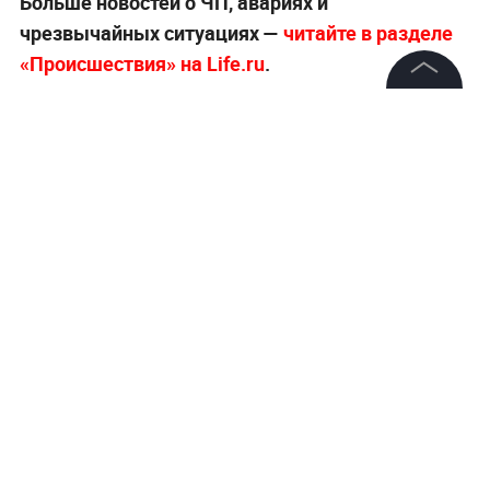
Больше новостей о ЧП, авариях и
чрезвычайных ситуациях —
читайте в разделе
«Происшествия» на Life.ru
.
©
2026
News Media Holding.
Все права защищены
Информация
Контакты
Редакция
Правовая информация
Политика обработки персональных данных
Партнерам
RSS