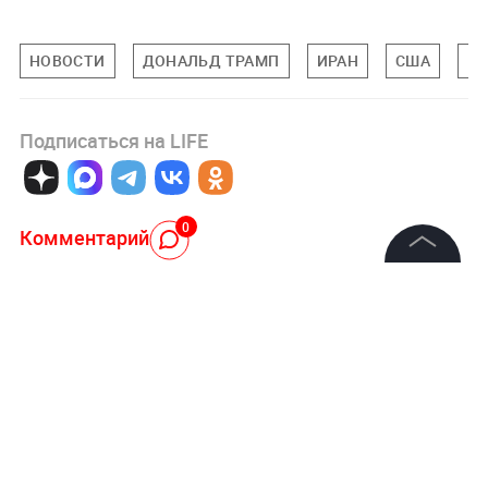
НОВОСТИ
ДОНАЛЬД ТРАМП
ИРАН
США
ВО
Подписаться на LIFE
0
Комментарий
©
2026
News Media Holding.
Все права защищены
Авторизоваться
Информация
Контакты
22 июня, 18:57
Редакция