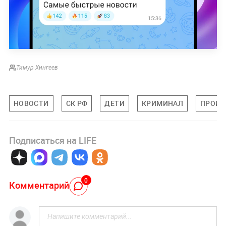
Тимур Хингеев
НОВОСТИ
СК РФ
ДЕТИ
КРИМИНАЛ
ПРОИС
Подписаться на LIFE
0
Комментарий