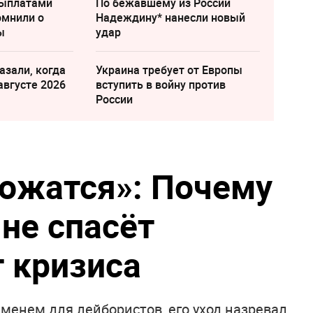
выплатами
По бежавшему из России
омнили о
Надеждину* нанесли новый
ы
удар
азали, когда
Украина требует от Европы
августе 2026
вступить в войну против
России
ожатся»: Почему
не спасёт
т кризиса
еменем для лейбористов, его уход назревал