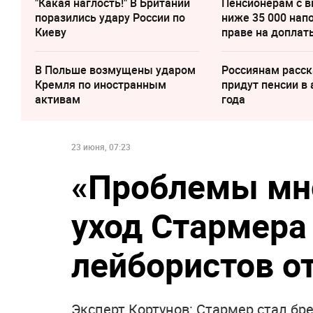
"Какая наглость!" В Британии
Пенсионерам с 
поразились удару России по
ниже 35 000 нап
Киеву
праве на доплат
В Польше возмущены ударом
Россиянам расск
Кремля по иностранным
придут пенсии в 
активам
года
23 июня, 07:23
«Проблемы мн
уход Стармера 
лейбористов о
Эксперт Кортунов: Стармер стал бр