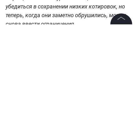
убедиться в сохранении низких котировок, но
теперь, когда они заметно обрушились, может
снова ввести ограничения.
©
2026
News Media Holding.
Все права защищены
Больше новостей о глобальных событиях и
международных отношениях —
читайте в
разделе «Мировая политика» на Life.ru
.
Информация
Контакты
Редакция
Правовая информация
Политика обработки персональных данных
Партнерам
RSS
Жанры и форматы