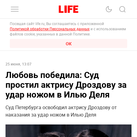
Посещая сайт life.ru, Вы соглашаетесь с приложенной
Политикой обработки Персональных данных
и с использованием
файлов cookie, указанных в данной Политике.
ОК
25 июня, 13:07
Любовь победила: Суд
простил актрису Дроздову за
удар ножом в Илью Деля
Суд Петербурга освободил актрису Дроздову от
наказания за удар ножом в Илью Деля