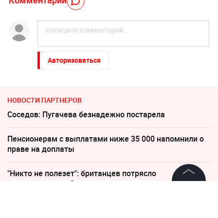
Комментарий
Авторизоваться
НОВОСТИ ПАРТНЕРОВ
Соседов: Пугачева безнадежно постарела
Пенсионерам с выплатами ниже 35 000 напомнили о
праве на доплаты
"Никто не полезет": британцев потрясло
происходящее в Одессе
©
2026
News Media Holding.
Все права защищены
В Польше возмущены ударом Кремля по
иностранным активам