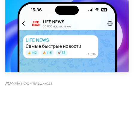
Милена Скрипальщикова