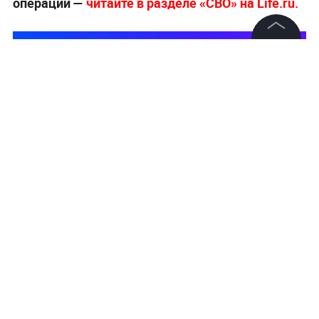
операции —
читайте в разделе «СВО» на Life.ru.
©
2026
News Media Holding.
Все права защищены
Информация
Контакты
Редакция
Правовая информация
Политика обработки персональных данных
Партнерам
RSS
Жанры и форматы