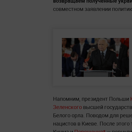
возвращаем полученные украи
совместном заявлении политик
Напомним, президент Польши
Зеленского
высшей государств
Белого орла. Поводом для реш
нацистов в Киеве. После этого
Кучма и
Порошенко*
— вернули