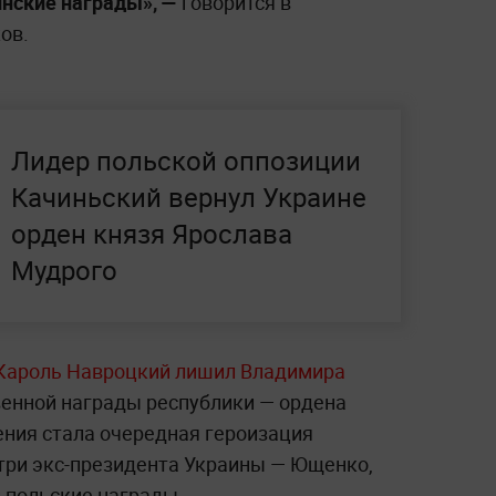
нские награды», —
говорится в
ов.
Лидер польской оппозиции
Качиньский вернул Украине
орден князя Ярослава
Мудрого
Кароль Навроцкий лишил Владимира
енной награды республики — ордена
ения стала очередная героизация
 три экс-президента Украины — Ющенко,
 польские награды.