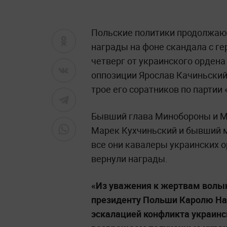
Польские политики продолжаю
награды на фоне скандала с г
четверг от украинского ордена
оппозиции Ярослав Качиньский,
трое его соратников по партии
Бывший глава Минобороны и М
Марек Кухчиньский и бывший м
все они кавалеры украинских о
вернули награды.
«Из уважения к жертвам волын
президенту Польши Каролю Нав
эскалацией конфликта украин