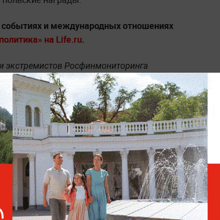
х событиях и международных отношениях
олитика» на Life.ru
.
 и экстремистов Росфинмониторинга