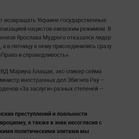
т возвращать Украине государственные
ероизацией нацистов киевским режимом. В
 князя Ярослава Мудрого отказался лидер
 а в пятницу к нему присоединились сразу
 «Право и справедливость».
ВД Мариуш Блащак, экс-спикер сейма
инистр иностранных дел Збигнев Рау —
рденов «За заслуги» разных степеней —
ских преступлений и лояльности
роцкому, а также в знак несогласия с
скими политическими элитами мы