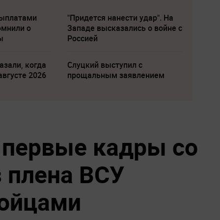
выплатами
"Придется нанести удар". На
омнили о
Западе высказались о войне с
ы
Россией
азали, когда
Слуцкий выступил с
августе 2026
прощальным заявлением
 первые кадры со
 плена ВСУ
бойцами