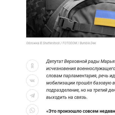
Обложка © Shutterstock / FOTODOM / Bumble Dee
Депутат Верховной рады Марьян
исчезновения военнослужащего
словам парламентария, речь идё
мобилизации прошёл базовую в
подразделение, но на третий де
выходить на связь.
«Это произошло совсем недавн