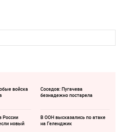
собые войска
Соседов: Пугачева
в
безнадежно постарела
з России
В ООН высказались по атаке
если новый
на Геленджик