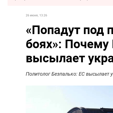
26 июня, 13:26
«Попадут под п
боях»: Почему
высылает укр
Политолог Безпалько: ЕС высылает 