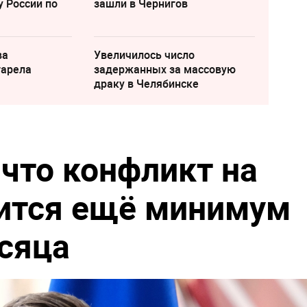
у России по
зашли в Чернигов
ва
Увеличилось число
тарела
задержанных за массовую
драку в Челябинске
 что конфликт на
ится ещё минимум
сяца