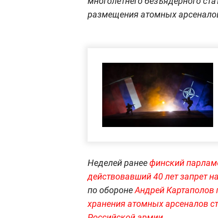
многолетнего безъядерного ста
размещения атомных арсеналов
Неделей ранее
финский парлам
действовавший 40 лет запрет н
по обороне
Андрей Картаполов п
хранения атомных арсеналов ст
Российской армии
.