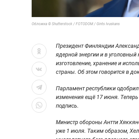
Обложка © Shutterstock / FOTODOM / Gints Ivuskans
Президент Финляндии Александр
ядерной энергии и в уголовный 
изготовление, хранение и испо
страны. Об этом говорится в д
Парламент республики одобрил
изменения ещё 17 июня. Теперь
подпись.
Министр обороны Антти Хяккянен
уже 1 июля. Таким образом, Хе