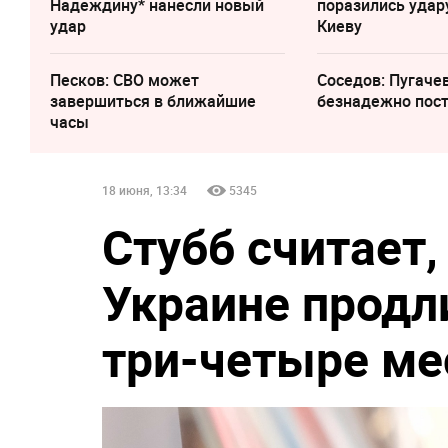
Надеждину* нанесли новый
поразились удар
удар
Киеву
Песков: СВО может
Соседов: Пугаче
завершиться в ближайшие
безнадежно пос
часы
18 июня, 13:34
5345
Стубб считает,
Украине продл
три-четыре ме