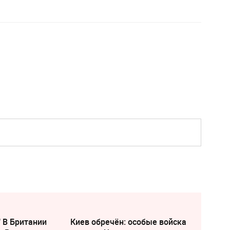
" В Британии
Киев обречён: особые войска