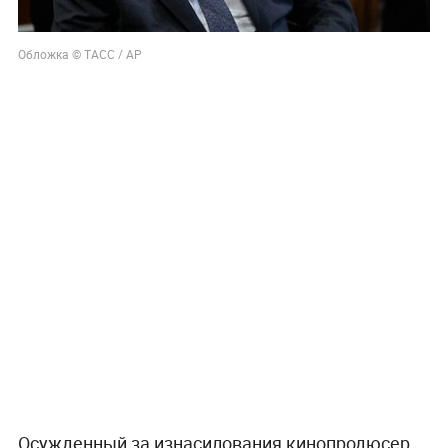
Обложка © ТАСС / АР
Осужденный за изнасилования кинопродюсер