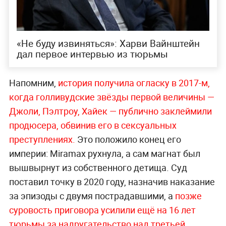
«Не буду извиняться»: Харви Вайнштейн
дал первое интервью из тюрьмы
Напомним,
история получила огласку в 2017-м,
когда голливудские звёзды первой величины —
Джоли, Пэлтроу, Хайек — публично заклеймили
продюсера, обвинив его в сексуальных
преступлениях.
Это положило конец его
империи: Miramax рухнула, а сам магнат был
вышвырнут из собственного детища. Суд
поставил точку в 2020 году, назначив наказание
за эпизоды с двумя пострадавшими, а
позже
суровость приговора усилили ещё на 16 лет
тюрьмы за надругательство над третьей