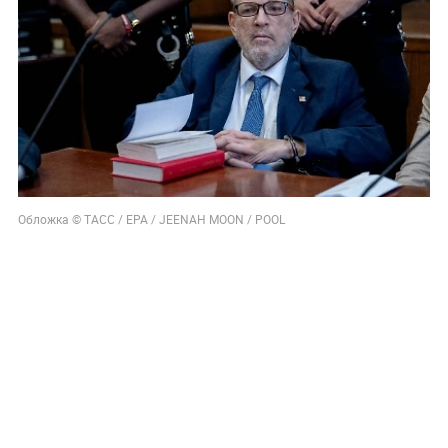
Обложка © ТАСС / ЕРА / JEENAH MOON / POOL