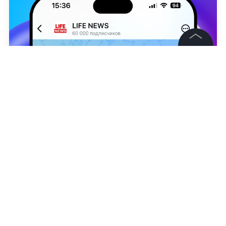
©
2026
News Media Holding.
Все права защищены
Информация
Контакты
Вероника Бакумченко
Редакция
Правовая информация
Политика обработки персональных данных
Партнерам
RSS