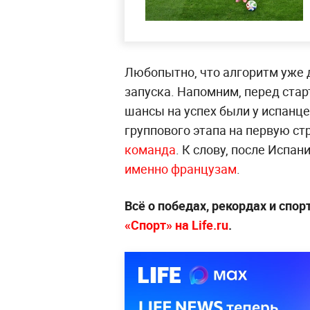
Любопытно, что алгоритм уже 
запуска. Напомним, перед ста
шансы на успех были у испанце
группового этапа на первую ст
команда
. К слову, после Испа
именно французам
.
Всё о победах, рекордах и спо
«Спорт» на Life.ru
.