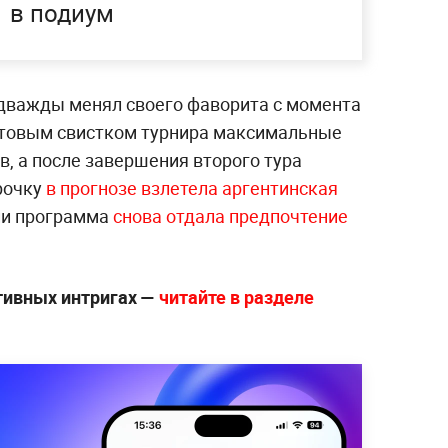
в подиум
дважды менял своего фаворита с момента
ртовым свистком турнира максимальные
в, а после завершения второго тура
рочку
в прогнозе взлетела аргентинская
нии программа
снова отдала предпочтение
ртивных интригах —
читайте в разделе