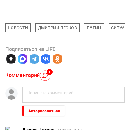
НОВОСТИ
ДМИТРИЙ ПЕСКОВ
ПУТИН
СИТУАЦИ
Подписаться на LIFE
1
Комментарий
Авторизоваться
Руслан Иванов
30 июня, 06:10