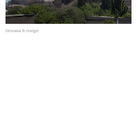
Обложка © chatgpt