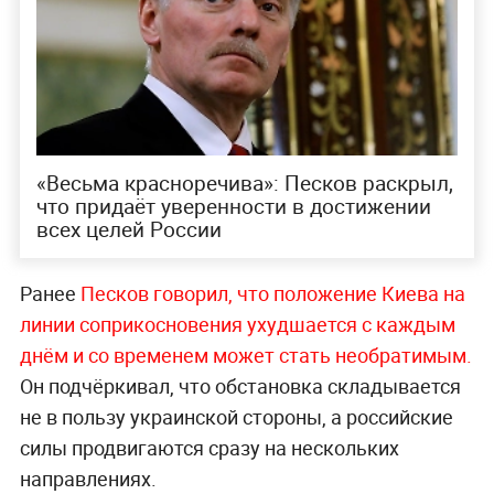
«Весьма красноречива»: Песков раскрыл,
что придаёт уверенности в достижении
всех целей России
Ранее
Песков говорил, что положение Киева на
линии соприкосновения ухудшается с каждым
днём и со временем может стать необратимым.
Он подчёркивал, что обстановка складывается
не в пользу украинской стороны, а российские
силы продвигаются сразу на нескольких
направлениях.