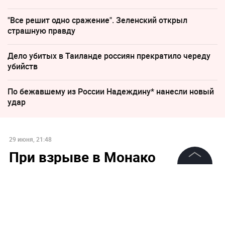
"Все решит одно сражение". Зеленский открыл
страшную правду
Дело убитых в Таиланде россиян прекратило череду
убийств
По бежавшему из России Надеждину* нанесли новый
удар
29 июня, 21:48
При взрыве в Монако
пострадал подросток
©
2026
News Media Holding.
Все права защищены