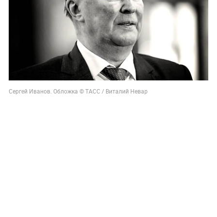
Сергей Иванов. Обложка © ТАСС / Виталий Невар