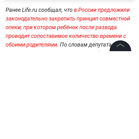
Ранее Life.ru сообщал, что
в России предложили
законодательно закрепить принцип совместной
опеки, при котором ребёнок после развода
проводит сопоставимое количество времени с
обоими родителями
. По словам депутата
Госдумы Дмитрия Кузнецова, если бывшие
©
2026
News Media Holding.
супруги не смогут договориться самостоятельно,
Все права защищены
суд должен определять максимально близкий к
равному порядок участия каждого родителя в
воспитании ребёнка.
Информация
Контакты
Больше уникальных материалов и
Редакция
расследований —
читайте в разделе
Правовая информация
«Эксклюзивы» на Life.ru.
Политика обработки персональных данных