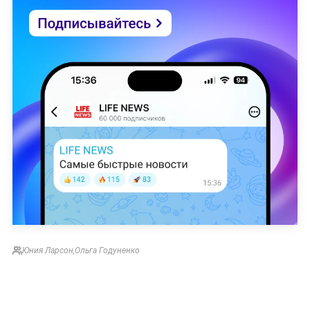
Юния Ларсон
,
Ольга Годуненко