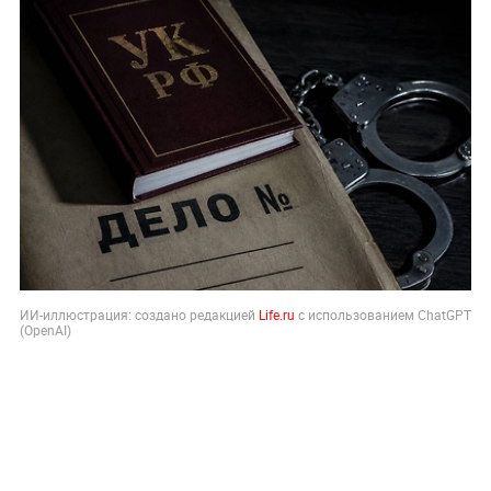
ИИ-иллюстрация: создано редакцией
Life.ru
с использованием ChatGPT
(OpenAI)