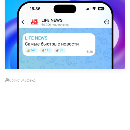
Борис Эльфанд