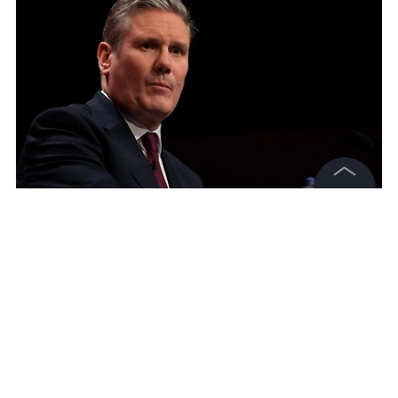
©
2026
News Media Holding.
Кир Стармер. Обложка © Shutterstock / FOTODOM / Altopix
Все права защищены
Информация
Контакты
Редакция
Правовая информация