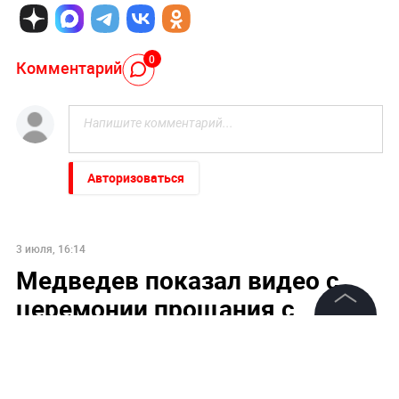
0
Комментарий
Авторизоваться
3 июля, 16:14
Медведев показал видео с
церемонии прощания с
Хаменеи в Тегеране
©
2026
News Media Holding.
Все права защищены