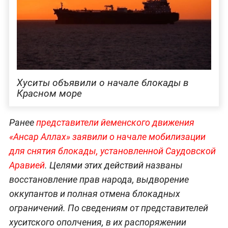
Хуситы объявили о начале блокады в
Красном море
Ранее
представители йеменского движения
«Ансар Аллах» заявили о начале мобилизации
для снятия блокады, установленной Саудовской
Аравией
. Целями этих действий названы
восстановление прав народа, выдворение
оккупантов и полная отмена блокадных
ограничений. По сведениям от представителей
хуситского ополчения, в их распоряжении