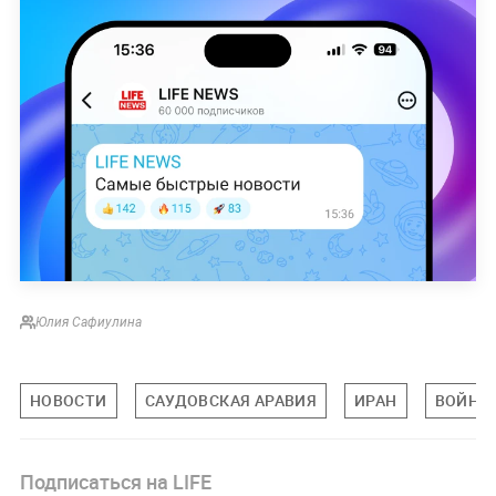
Юлия Сафиулина
НОВОСТИ
САУДОВСКАЯ АРАВИЯ
ИРАН
ВОЙНА 
Подписаться на LIFE