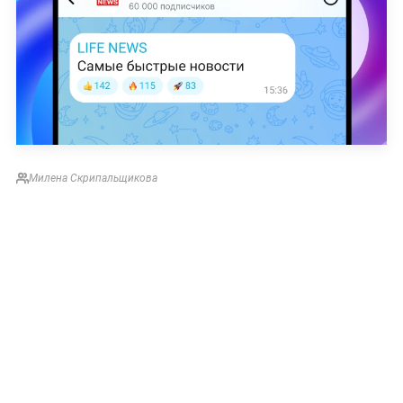
Милена Скрипальщикова