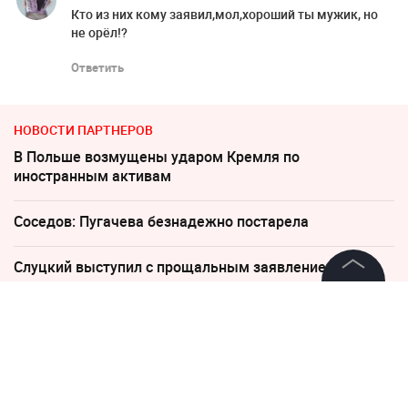
Кто из них кому заявил,мол,хороший ты мужик, но
не орёл!?
Ответить
НОВОСТИ ПАРТНЕРОВ
В Польше возмущены ударом Кремля по
иностранным активам
Соседов: Пугачева безнадежно постарела
Слуцкий выступил с прощальным заявлением
©
2026
News Media Holding.
"Какая наглость!" В Британии поразились удару
Все права защищены
России по Киеву
"Никто не полезет": британцев потрясло
Информация
происходящее в Одессе