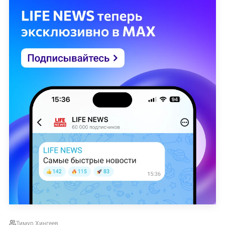
Тимур Хингеев