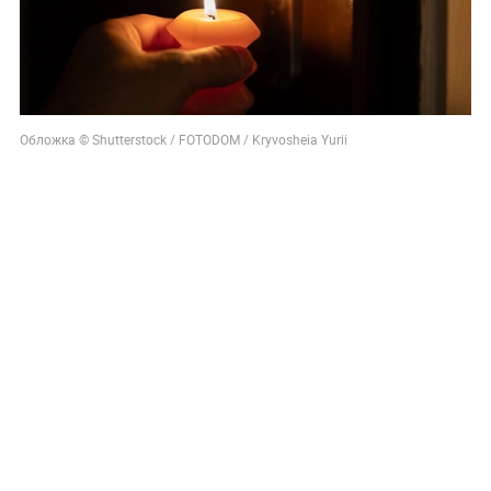
Обложка © Shutterstock / FOTODOM / Kryvosheia Yurii