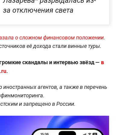
Лазарева* разрыдалась из-
за отключения света
казала о сложном финансовом положении
.
сточников её дохода стали винные туры.
 громкие скандалы и интервью звёзд —
в
.ru
.
 иностранных агентов, а также в перечень
осфинмониторинга.
стским и запрещено в России.