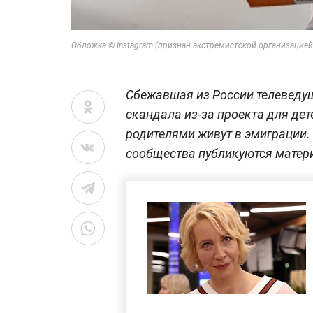
Обложка © Instagram (признан экстремистской организацией 
Сбежавшая из России телеведущ
скандала из-за проекта для дет
родителями живут в эмиграции
сообщества публикуются матери