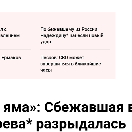
л с
По бежавшему из России
явлением
Надеждину* нанесли новый
удар
р Ермаков
Песков: СВО может
завершиться в ближайшие
часы
 яма»: Сбежавшая 
рева* разрыдалась