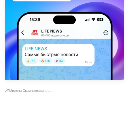
Милена Скрипальщикова