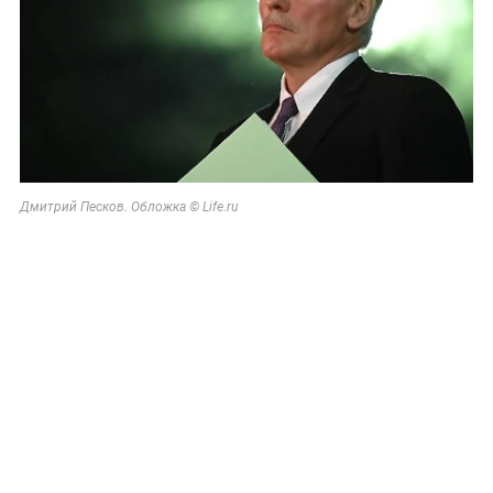
Дмитрий Песков. Обложка © Life.ru