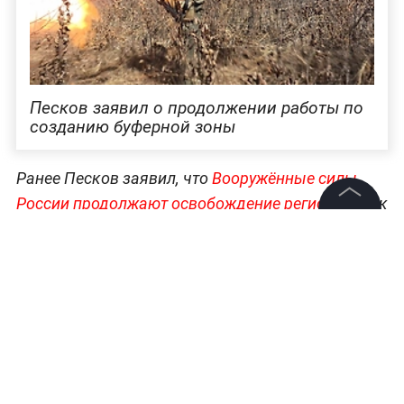
Песков заявил о продолжении работы по
созданию буферной зоны
Ранее Песков заявил, что
Вооружённые силы
России продолжают освобождение регионов
. Так
представитель Кремля ответил на вопрос о
©
2026
News Media Holding.
Все права защищены
перспективах дипломатического урегулирования
конфликта.
Информация
Главные сводки, заявления и события —
в
разделе «СВО» на Life.ru
.
Контакты
Редакция