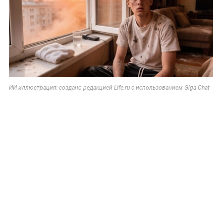
ИИ-иллюстрация: создано редакцией Life.ru с использованием Giga Chat