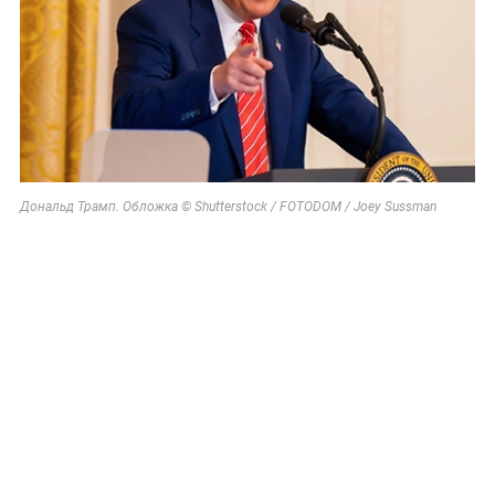
Дональд Трамп. Обложка © Shutterstock / FOTODOM / Joey Sussman