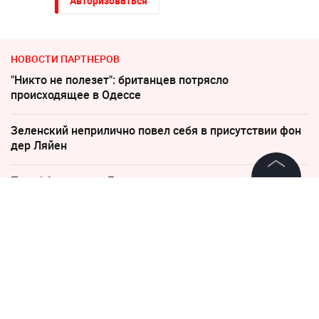
Авторизоваться
НОВОСТИ ПАРТНЕРОВ
"Никто не полезет": британцев потрясло
происходящее в Одессе
Зеленский неприлично повел cебя в присутствии фон
дер Ляйен
Погиб Александр Ермаков
©
2026
News Media Holding.
Все права защищены
Неизвестное существо утащило 15-летнего рыбака на
дно реки
Информация
"Пока Киев горел". Раскрыто состояние Зеленского
после удара РФ
Контакты
Редакция
Песков: СВО может завершиться в ближайшие часы