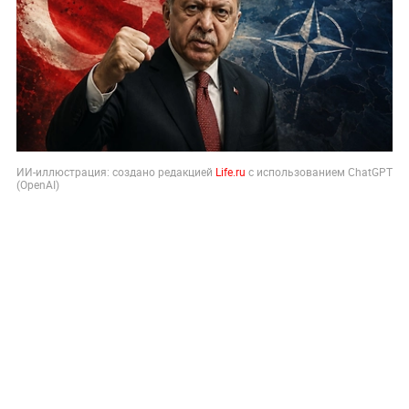
ИИ-иллюстрация: создано редакцией
Life.ru
с использованием ChatGPT
(OpenAI)