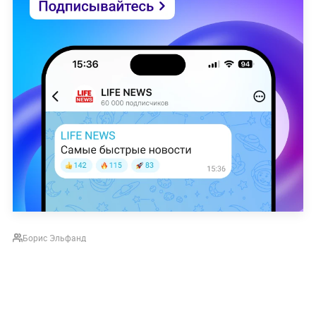
Борис Эльфанд