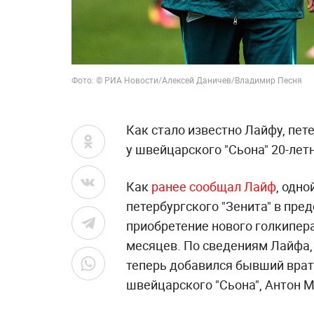
Фото: © РИА Новости/Алексей Даничев/Владимир Песня
Как стало известно Лайфу, пет
у швейцарского "Сьона" 20-ле
Как
ранее сообщал Лайф
, одн
петербургского "Зенита" в пре
приобретение нового голкипера
месяцев. По сведениям Лайфа,
теперь добавился бывший врат
швейцарского "Сьона", Антон 