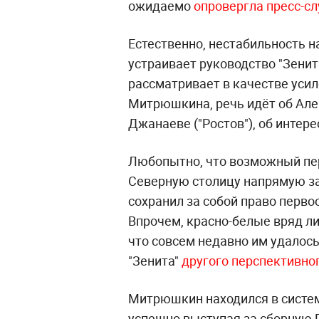
ожидаемо
опровергла пресс-сл
Естественно, нестабильность 
устраивает руководство "Зенит
рассматривает в качестве усил
Митрюшкина, речь идёт об Але
Джанаеве ("Ростов"), об интер
Любопытно, что возможный пер
Северную столицу напрямую зав
сохранил за собой право перв
Впрочем, красно-белые вряд ли
что совсем недавно им удалось
"Зенита"
другого перспективно
Митрюшкин находился в системе
успешно выступая за сборную 