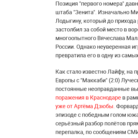
Позиция "первого номера" дав
штаба "Зенита". Изначально М
Лодыгину, который до прихода
застолбил за собой место в во
многоопытного Вячеслава Мала
России. Однако неуверенная и
превратила его в одну из сам
Как стало известно Лайфу, на 
Европы с "Маккаби" (2:0)
Луческ
постоянные неоправданные вы
поражения в Краснодаре
в рам
уже от Артёма Дзюбы.
Форвард
эпизоде с победным голом южа
серьёзный разбор полётов прям
перепалка, по сообщениям СМИ,