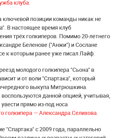
ужба клуба.
на ключевой позиции команды никак не
а". В настоящее время клуб
ения трёх голкиперов. Помимо 20-летнего
ксандре Беленове ("Анжи") и Сослане
есе к которым ранее уже писал Лайф.
еезд молодого голкипера "Сьона" в
исит и от воли "Спартака", который
оочередного выкупа Митрюшкина.
 воспользуются данной опцией, учитывая,
 увести прямо из-под носа
го голкипера — Александра Селихова.
 "Спартака" с 2009 года, параллельно
России различных возрастных категорий.