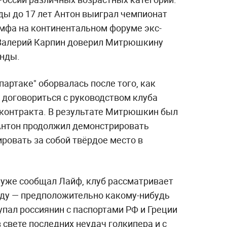
ды до 17 лет Антон выиграл чемпионат
умфа на континентальном форуме экс-
 Валерий Карпин доверил Митрюшкину
анды.
партаке" оборвалась после того, как
 договориться с руководством клуба
 контракта. В результате Митрюшкин был
 Антон продолжил демонстрировать
ровать за собой твёрдое место в
к уже сообщал Лайф, клуб рассматривает
енду — предположительно какому-нибудь
тупал россиянин с паспортами РФ и Греции
в свете последних неудач голкипера и с