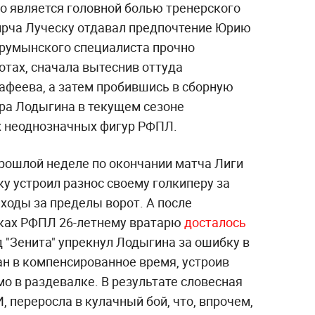
но является головной болью тренерского
ирча Луческу отдавал предпочтение Юрию
 румынского специалиста прочно
ротах, сначала вытеснив оттуда
феева, а затем пробившись в сборную
гра Лодыгина в текущем сезоне
ых неоднозначных фигур РФПЛ.
прошлой неделе по окончании матча Лиги
у устроил разнос своему голкиперу за
ходы за пределы ворот.
А после
ках РФПЛ 26-летнему вратарю
досталось
 "Зенита" упрекнул Лодыгина за ошибку в
н в компенсированное время, устроив
о в раздевалке. В результате словесная
 переросла в кулачный бой, что, впрочем,