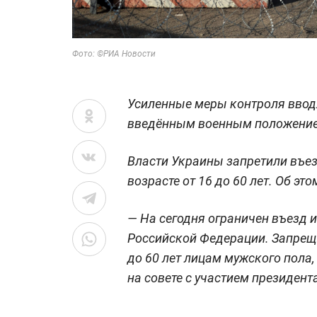
Фото: ©РИА Новости
Усиленные меры контроля вводя
введённым военным положени
Власти Украины запретили въе
возрасте от 16 до 60 лет. Об э
— На сегодня ограничен въезд 
Российской Федерации. Запрещё
до 60 лет лицам мужского пола
на совете с участием президен