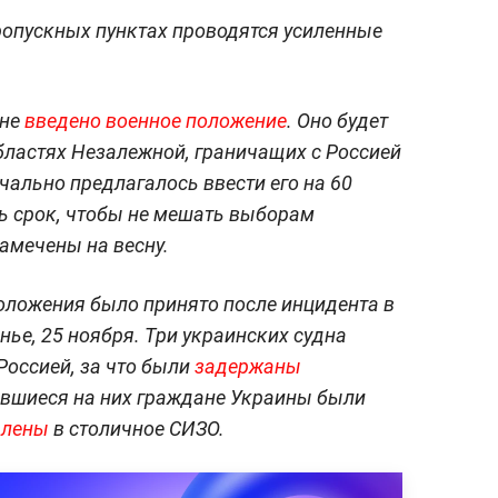
пропускных пунктах проводятся усиленные
ине
введено военное положение
. Оно будет
областях Незалежной, граничащих с Россией
ально предлагалось ввести его на 60
ть срок, чтобы не мешать выборам
амечены на весну.
оложения было принято после инцидента в
ье, 25 ноября. Три украинских судна
Россией, за что были
задержаны
ившиеся на них граждане Украины были
влены
в столичное СИЗО.