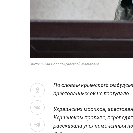
Фото: ©РИА Новости/Алексей Мальгавко
По словам крымского омбудсм
арестованных ей не поступало.
Украинских моряков, арестова
Керченском проливе, переводят
рассказала уполномоченный п