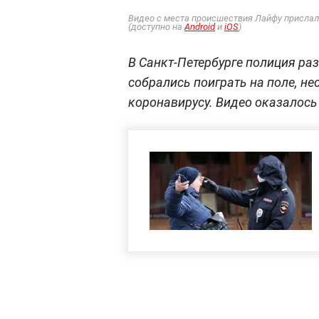
Видео с места происшествия Лайфу прислал
(доступно на
Android
и
iOS
)
В Санкт-Петербурге полиция ра
собрались поиграть на поле, н
коронавирусу. Видео оказалось