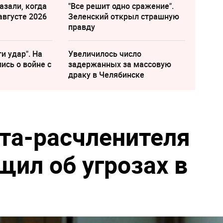
азали, когда
"Все решит одно сражение".
августе 2026
Зеленский открыл страшную
правду
и удар". На
Увеличилось число
ись о войне с
задержанных за массовую
драку в Челябинске
та-расчленителя
щил об угрозах в