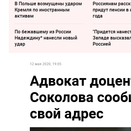
В Польше возмущены ударом
Россиянам расск
Кремля по иностранным
придут пенсии в 
активам
года
По бежавшему из России
"Придется нанест
Надеждину* нанесли новый
Западе высказал
удар
Россией
12 мая 2020, 19:05
Адвокат доцен
Соколова сооб
свой адрес