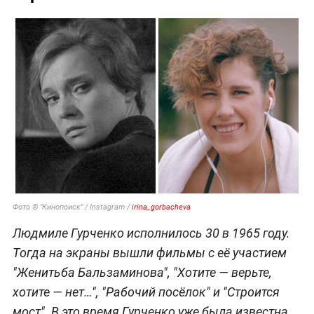
Фото © "Кинопоиск" / Instagram /
irina_gorbacheva
Людмиле Гурченко исполнилось 30 в 1965 году.
Тогда на экраны вышли фильмы с её участием
"Женитьба Бальзаминова", "Хотите — верьте,
хотите — нет…", "Рабочий посёлок" и "Строится
мост". В это время Гурченко уже была известна