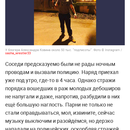
У блогера Александра Ковина около 50 тыс. "подписоты". Фото © Instagram /
sasha_wrestler33
Соседи предсказуемо были не рады ночным
проводам и вызвали полицию. Наряд приехал
уже под утро, где-то в 4 часа. Однако стражи
порядка вошедших в раж молодых дебоширов
не напугали и даже, напротив, разбудили в них
ещё большую наглость. Парни не только не
стали оправдываться, мол, извините, сейчас
музыку выключим и разойдёмся, но дерзко
нападали на полицейских, оскорбляя стражей