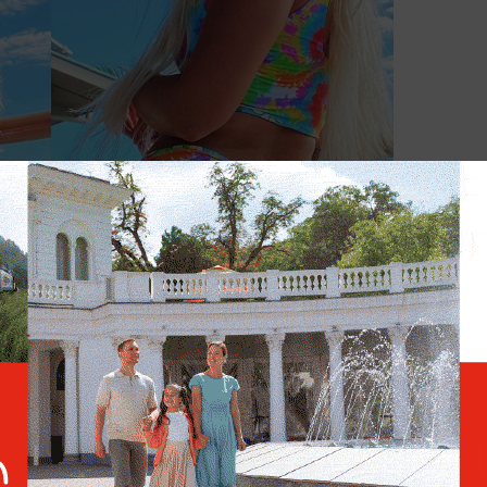
/
karinairby