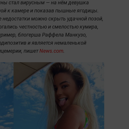
ины стал вирусным — на нём девушка
ной к камере и показав пышные ягодицы.
се недостатки можно скрыть удачной позой,
ргались честностью и смелостью кумира,
пример, блогерша Раффела Манкузо,
одипозитив и является немаленькой
ицемерии, пишет
News.com
.