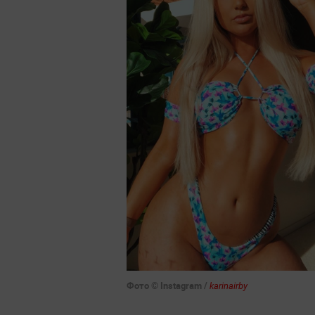
Фото © Instagram /
karinairby