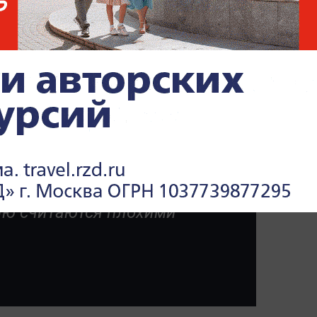
х худых блогеров, потому
 чувствовать себя хорошо,
ную толерантность и не
ей фэтфобией. Я могу
 же фото и не получить
 И почему? Потому что мои
ю считаются плохими