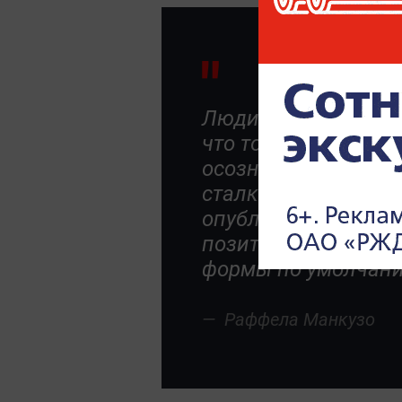
Люди обожают таки
что тогда они могут
осознавая собствен
сталкиваясь со сво
опубликовать такое
позитивный отклик.
формы по умолчани
Раффела Манкузо