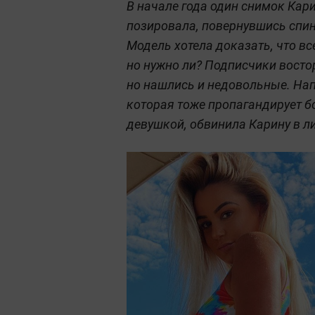
В начале года один снимок Кар
позировала, повернувшись спи
Модель хотела доказать, что в
но нужно ли? Подписчики восто
но нашлись и недовольные. На
которая тоже пропагандирует б
девушкой, обвинила Карину в л