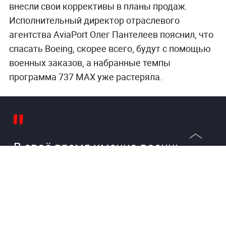
внесли свои коррективы в планы продаж.
Исполнительный директор отраслевого
агентства AviaPort Олег Пантелеев пояснил, что
спасать Boeing, скорее всего, будут с помощью
военных заказов, а набранные темпы
программа 737 МАХ уже растеряла.
В своё время именно военные
заказы спасли модель 767 от
©
2026
News Media Holding.
Все права защищены
закрытия. Сейчас можно
поддержать головную компанию
и цепочку поставщиков, заказав
Информация
машины на базе 737 MAX. Но в
Контакты