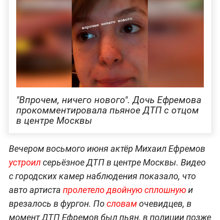
"Впрочем, ничего нового". Дочь Ефремова
прокомментировала пьяное ДТП с отцом
в центре Москвы
Вечером восьмого июня актёр Михаил Ефремов
устроил
серьёзное ДТП в центре Москвы. Видео
с городских камер наблюдения показало, что
авто артиста
пролетело двойную сплошную
и
врезалось в фургон. По
словам
очевидцев, в
момент ДТП Ефремов был пьян, в полиции позже