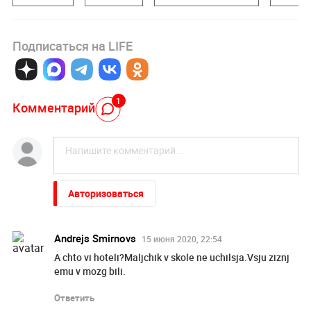
Подписаться на LIFE
1
Комментарий
Авторизоваться
Andrejs Smirnovs
15 июня 2020, 22:54
A chto vi hoteli?Maljchik v skole ne uchilsja.Vsju ziznj
emu v mozg bili.
Ответить