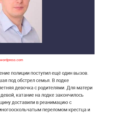
.wordpress.com
ение полиции поступил ещё один вызов.
шая под обстрел семья. В лодке
летняя девочка с родителями. Для матери
девой, катание на лодке закончилось
щину доставили в реанимацию с
многооскольчатым переломом крестца и