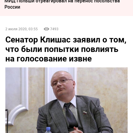
МИД Польши отреагировал на перенос посольства
России
2 июля 2020, 03:55
7493
Сенатор Клишас заявил о том,
что были попытки повлиять
на голосование извне