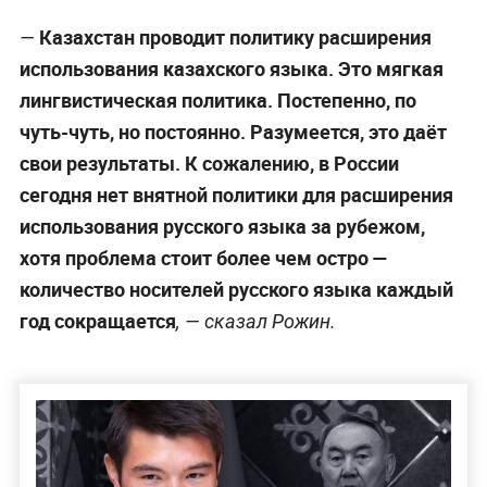
Руководство этой страны всё же учится на
—
опыте Украины и понимает, что запрещать
прямо нельзя, поэтому они проводят ту же
политику —
только в более мягкой, растянутой
форме. Мы же видим, как постепенно
переводят свой язык на латиницу,
переименовывают улицы, постепенно всё
переводят на казахский язык. Уверяю вас, ни к
чему хорошему это не приведёт. Разница
только в том, что на Украине решили рубить с
плеча, а тут боятся сделать резкие движения.
Но проблему это не решит
, — подчеркнул
Родионов.
Публицист Борис Рожин полагает, что главной
проблемой в данном случае является отсутствие