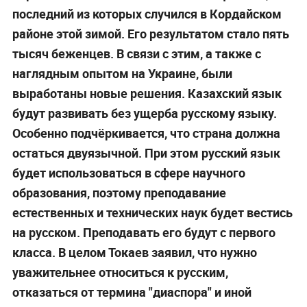
корректировка национальной и языковой
политики в сторону сглаживания, а президент
Токаев решил отказаться от радикального
национализма.
Токаев счёл необходимым отказаться от
—
построения единой казахской нации в условиях
давления. Он ведь, по сути, говорит, что было
допущено много перегибов, что сильно
накалился градус в обществе. Следствием этих
перегибов стали национальные конфликты,
последний из которых случился в Кордайском
районе этой зимой. Его результатом стало пять
тысяч беженцев. В связи с этим, а также с
наглядным опытом на Украине, были
выработаны новые решения. Казахский язык