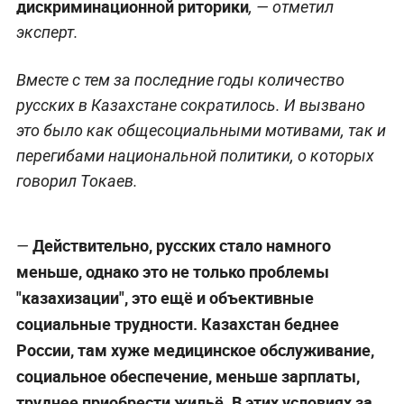
будут развивать без ущерба русскому языку.
Особенно подчёркивается, что страна должна
остаться двуязычной. При этом русский язык
будет использоваться в сфере научного
образования, поэтому преподавание
естественных и технических наук будет вестись
на русском. Преподавать его будут с первого
класса. В целом Токаев заявил, что нужно
уважительнее относиться к русским,
отказаться от термина "диаспора" и иной
дискриминационной риторики
, — отметил
эксперт.
Вместе с тем за последние годы количество
русских в Казахстане сократилось. И вызвано
это было как общесоциальными мотивами, так и