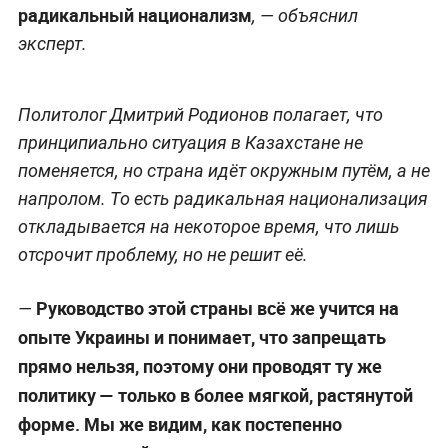
Фото © ТАСС / Антон Новодережкин
Экономист Александр Роджерс добавляет, что
важной особенностью Казахстана является его
граница с Китаем и в условиях исхода русских их
место займут китайцы.
В Казахстане нет такой агрессивной
—
русофобской политики, как на Украине или в
Прибалтике. Во многом это связано с тем, что