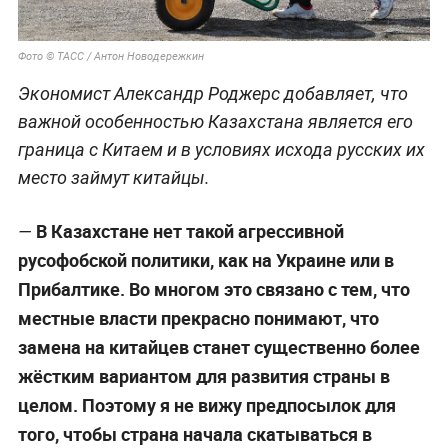
меньше, однако это не только проблемы
"казахизации", это ещё и объективные
социальные трудности. Казахстан беднее
России, там хуже медицинское обслуживание,
социальное обеспечение, меньше зарплаты,
труднее приобрести жильё. В этих условиях за
последние 30 лет после развала СССР многие
уехали. Правда, отмечу, что уехало в Россию
много и казахов. Примерно каждый третий
мигрант в Россию по национальности казах.
Как правило, это наиболее образованные люди
,
— подчеркнул Мендкович.