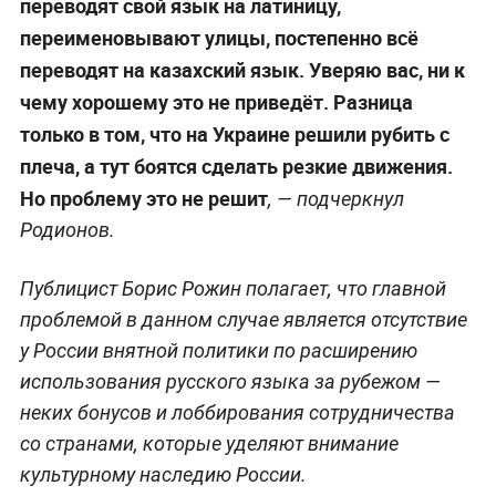
местные власти прекрасно понимают, что
замена на китайцев станет существенно более
жёстким вариантом для развития страны в
целом. Поэтому я не вижу предпосылок для
того, чтобы страна начала скатываться в
радикальный национализм
, — объяснил
эксперт.
Политолог Дмитрий Родионов полагает, что
принципиально ситуация в Казахстане не
поменяется, но страна идёт окружным путём, а не
напролом. То есть радикальная национализация
откладывается на некоторое время, что лишь
отсрочит проблему, но не решит её.