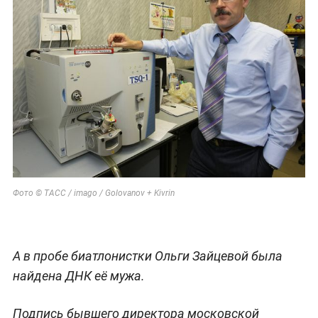
Фото © ТАСС / imago / Golovanov + Kivrin
А в пробе биатлонистки Ольги Зайцевой была
найдена ДНК её мужа.
Подпись бывшего директора московской