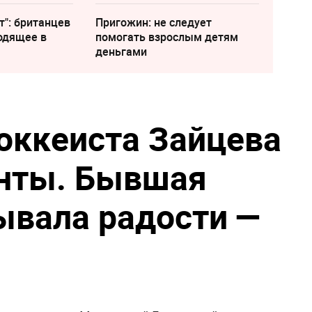
т": британцев
Пригожин: не следует
одящее в
помогать взрослым детям
деньгами
хоккеиста Зайцева
енты. Бывшая
рывала радости —