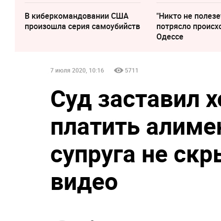
В киберкомандовании США
"Никто не полезе
произошла серия самоубийств
потрясло происх
Одессе
7 июля 2020, 10:16
5711
Суд заставил 
платить алим
супруга не ск
видео