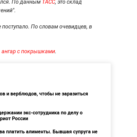
ился. По данным
ТАСС
, это склад
ений".
поступало. По словам очевидцев, в
я
ангар с покрышками
.
ков и верблюдов, чтобы не заразиться
держании экс-сотрудника по делу о
риот России
ва платить алименты. Бывшая супруга не