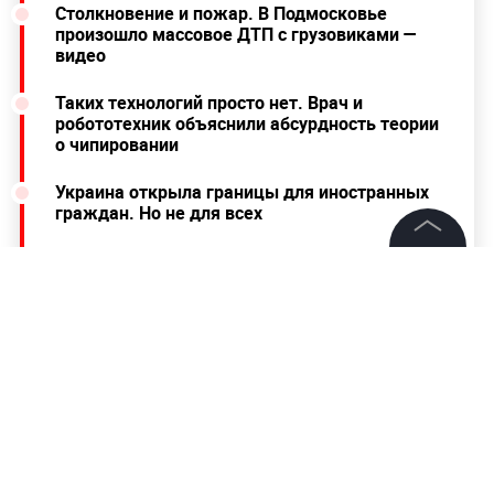
Столкновение и пожар. В Подмосковье
произошло массовое ДТП с грузовиками —
видео
Таких технологий просто нет. Врач и
робототехник объяснили абсурдность теории
о чипировании
Украина открыла границы для иностранных
граждан. Но не для всех
©
2026
News Media Holding.
Ранее Лайф сообщал, что в Москве за
Все права защищены
дождливую ночь с грозой
выпало почти 30%
месячной нормы осадков.
Информация
Контакты
Редакция
Правовая информация