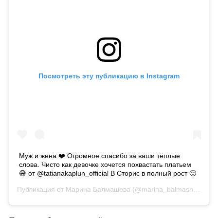
Посмотреть эту публикацию в Instagram
Муж и жена ❤️ Огромное спасибо за ваши тёплые
слова. Чисто как девочке хочется похвастать платьем
😅 от @tatianakaplun_official В Сторис в полный рост 🙂
Публикация от
Марина Балмашева
(@marina_balmasheva)
11