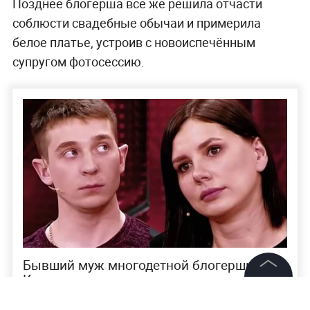
Позднее блогерша всё же решила отчасти
соблюсти свадебные обычаи и примерила
белое платье, устроив с новоиспечённым
супругом фотосессию.
Бывший муж многодетной блогерши из
Краснодарского края рассказал, как она
совратила сына у него на глазах
©
2026
News Media Holding.
Все права защищены