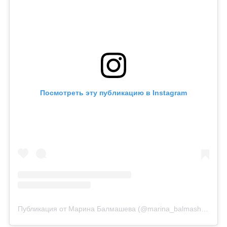
Посмотреть эту публикацию в Instagram
Публикация от Марина Балмашева (@marina_balmasheva)
11