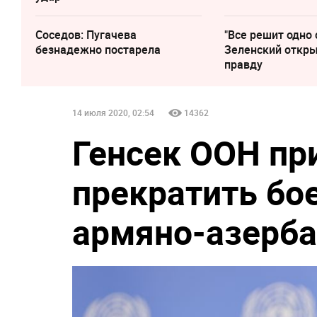
Соседов: Пугачева
"Все решит одно 
безнадежно постарела
Зеленский откр
правду
14 июля 2020, 02:54
14362
Генсек ООН пр
прекратить бо
армяно-азерба