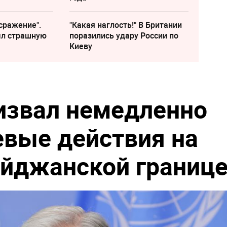
сражение".
"Какая наглость!" В Британии
ыл страшную
поразились удару России по
Киеву
извал немедленно
евые действия на
йджанской границ