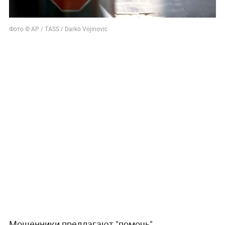
Фото © AP / TASS / Darko Vojinovic
Мошенники предлагают "помочь"